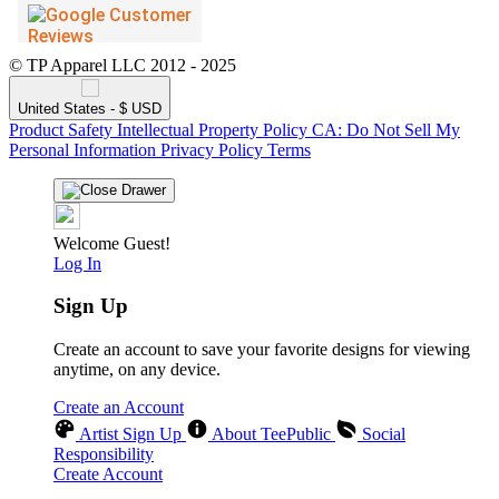
© TP Apparel LLC 2012 - 2025
United States - $ USD
Product Safety
Intellectual Property Policy
CA: Do Not Sell My
Personal Information
Privacy Policy
Terms
Welcome Guest!
Log In
Sign Up
Create an account to save your favorite designs for viewing
anytime, on any device.
Create an Account
Artist Sign Up
About TeePublic
Social
Responsibility
Create Account