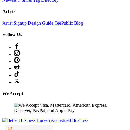
Newest T-Shirts
Tag Directory
Artists
Artist Signup
Design Guide
TeePublic Blog
Follow Us
We Accept