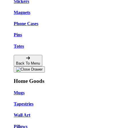
Stickers
Magnets
Phone Cases
Pins
Totes
Back To Menu
Home Goods
Mugs
Tapestries
Wall Art
Pillows