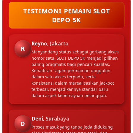
TESTIMONI PEMAIN SLOT
DEPO 5K
Reyno, Jakarta
R
Menyandang status sebagai gerbang akses
nomor satu, SLOT DEPO 5K menjadi pilihan
paling pragmatis bagi pencari kualitas.
Kehadiran ragam permainan unggulan
dalam satu akses terpadu, serta
konsistensi dalam merealisasikan jackpot
terbesar, menjadikannya standar baru
dalam aspek kepercayaan pelanggan.
Deni, Surabaya
D
Proses masuk yang tanpa jeda didukung