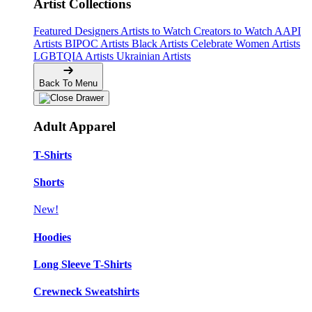
Artist Collections
Featured Designers
Artists to Watch
Creators to Watch
AAPI
Artists
BIPOC Artists
Black Artists
Celebrate Women Artists
LGBTQIA Artists
Ukrainian Artists
Back To Menu
Adult Apparel
T-Shirts
Shorts
New!
Hoodies
Long Sleeve T-Shirts
Crewneck Sweatshirts