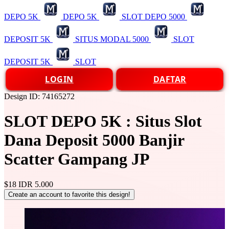
DEPO 5K
DEPO 5K
SLOT DEPO 5000
DEPOSIT 5K
SITUS MODAL 5000
SLOT
DEPOSIT 5K
SLOT
LOGIN
DAFTAR
Design ID: 74165272
SLOT DEPO 5K : Situs Slot
Dana Deposit 5000 Banjir
Scatter Gampang JP
$18
IDR 5.000
Create an account to favorite this design!